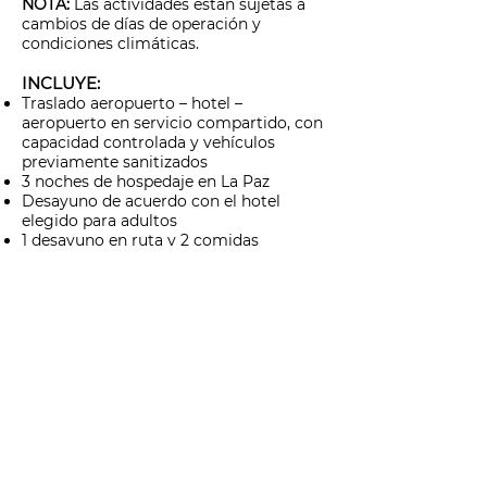
NOTA:
Las actividades están sujetas a
cambios de días de operación y
condiciones climáticas.
INCLUYE:
Traslado aeropuerto – hotel –
aeropuerto en servicio compartido, con
capacidad controlada y vehículos
previamente sanitizados
3 noches de hospedaje en La Paz
Desayuno de acuerdo con el hotel
elegido para adultos
1 desayuno en ruta y 2 comidas
Transportación terrestre para los tours
en servicio compartido, con capacidad
controlada y vehículos previamente
sanitizados
Avistamiento de Ballena Gris
Visita de ciudad de La Paz con playas
Conductor - guía para los tours
mencionados
Impuestos
NO INCLUYE: