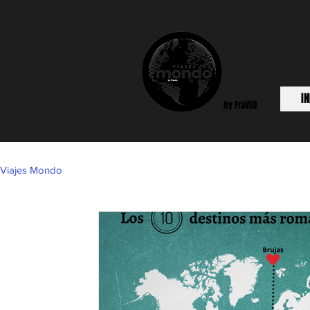
IN
by FraVEO
Viajes Mondo