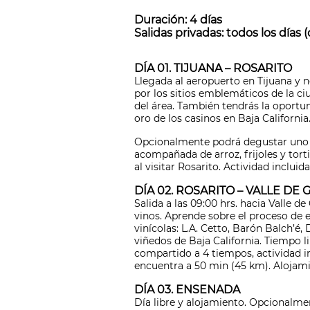
Duración: 4 días
Salidas privadas: todos los días
DÍA 01. TIJUANA – ROSARITO
Llegada al aeropuerto en Tijuana y 
por los sitios emblemáticos de la ci
del área. También tendrás la oportu
oro de los casinos en Baja California
Opcionalmente podrá degustar uno de
acompañada de arroz, frijoles y tort
al visitar Rosarito. Actividad inclui
DÍA 02. ROSARITO – VALLE D
Salida a las 09:00 hrs. hacia Valle d
vinos. Aprende sobre el proceso de e
vinícolas: L.A. Cetto, Barón Balch’é
viñedos de Baja California. Tiempo
compartido a 4 tiempos, actividad i
encuentra a 50 min (45 km). Alojami
DÍA 03. ENSENADA
Día libre y alojamiento. Opcionalm