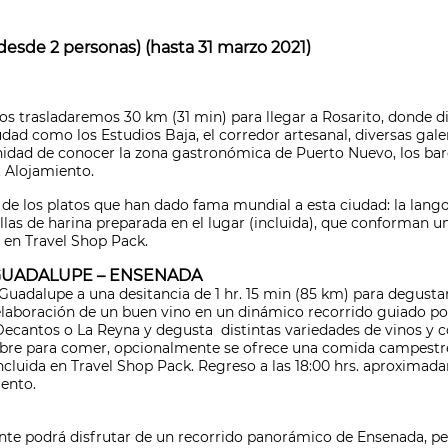
 (desde 2 personas) (hasta 31 marzo 2021)
nos trasladaremos 30 km (31 min) para llegar a Rosarito, donde 
udad como los Estudios Baja, el corredor artesanal, diversas galer
nidad de conocer la zona gastronómica de Puerto Nuevo, los bare
. Alojamiento.
 los platos que han dado fama mundial a esta ciudad: la langos
illas de harina preparada en el lugar (incluida), que conforman u
da en Travel Shop Pack.
E GUADALUPE – ENSENADA
e Guadalupe a una desitancia de 1 hr. 15 min (85 km) para degustar
laboración de un buen vino en un dinámico recorrido guiado por u
, Decantos o La Reyna y degusta distintas variedades de vinos y
 libre para comer, opcionalmente se ofrece una comida campestr
ncluida en Travel Shop Pack. Regreso a las 18:00 hrs. aproximad
ento.
ente podrá disfrutar de un recorrido panorámico de Ensenada, p