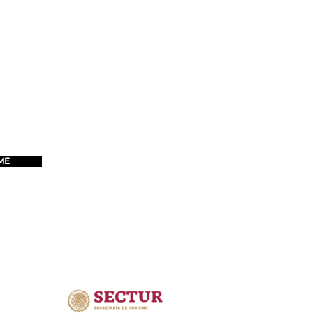
ME
CONTACTO
01001833b08