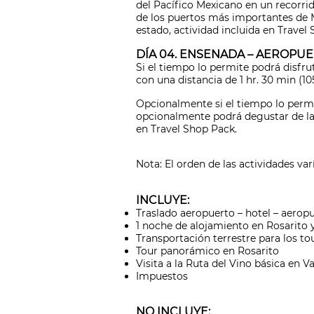
del Pacífico Mexicano en un recorrid
de los puertos más importantes de M
estado, actividad incluida en Travel
DÍA 04. ENSENADA – AEROPUE
Si el tiempo lo permite podrá disfrut
con una distancia de 1 hr. 30 min (105
Opcionalmente si el tiempo lo permi
opcionalmente podrá degustar de la E
en Travel Shop Pack.
Nota: El orden de las actividades var
INCLUYE:
Traslado aeropuerto – hotel – aerop
1 noche de alojamiento en Rosarito 
Transportación terrestre para los to
Tour panorámico en Rosarito
Visita a la Ruta del Vino básica en V
Impuestos
NO INCLUYE: