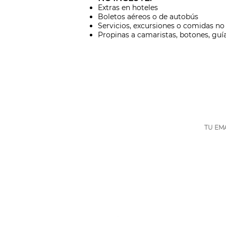
Extras en hoteles
Boletos aéreos o de autobús
Servicios, excursiones o comidas no
Propinas a camaristas, botones, guía
INICIO
ventas@viajesmondo.com