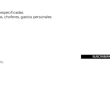
 especificadas
s, choferes, gastos personales
SUSCRÍBETE
PARA RECIBIR NUESTRAS PROMOCIONES
SUSCRIBIR
QUIENES SOMOS
DESTINOS
EXPERIENCIAS
BLOG
TÉRMINOS Y CONDICIONES
(449) 106 46 77
Registro Nacional de Turismo: 04
(449) 392 52 93