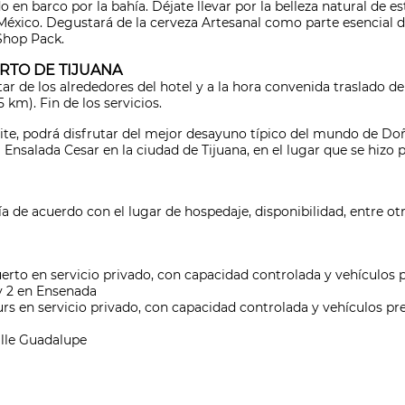
o en barco por la bahía. Déjate llevar por la belleza natural de e
éxico. Degustará de la cerveza Artesanal como parte esencial d
 Shop Pack.
RTO DE TIJUANA
ar de los alrededores del hotel y a la hora convenida traslado de
 km). Fin de los servicios.
te, podrá disfrutar del mejor desayuno típico del mundo de Doñ
nsalada Cesar en la ciudad de Tijuana, en el lugar que se hizo p
ía de acuerdo con el lugar de hospedaje, disponibilidad, entre otr
uerto en servicio privado, con capacidad controlada y vehículos
y 2 en Ensenada
urs en servicio privado, con capacidad controlada y vehículos p
alle Guadalupe