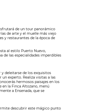
disfrutará de un tour panorámico
ías de arte y el muelle más viejo
s y restaurantes de la época de
ta al estilo Puerto Nuevo,
na de las especialidades imperdibles
 y deleitarse de los exquisitos
n experto. Realiza visitas a las
 conocerás hermosos paisajes en los
e en la Finca Altozano, menú
amente a Ensenada, que se
ermite descubrir este mágico punto